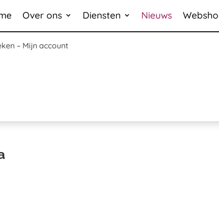
me
Over ons
Diensten
Nieuws
Websho
eken
–
Mijn account
a