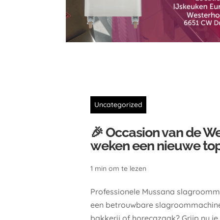
Uncategorized
🎉 Occasion van de We
weken een nieuwe top
1 min om te lezen
Professionele Mussana slagroomm
een betrouwbare slagroommachine 
bakkerij of horecazaak? Grijp nu je 