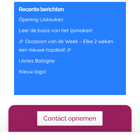
Recente berichten
Opening IJskeuken
Leer de basis van het ijsmaken!
🎉 Occasion van de Week – Elke 2 weken
een nieuwe topdeal! 🎉
IJsreis Bologna
Nieuw logo!
Contact opnemen