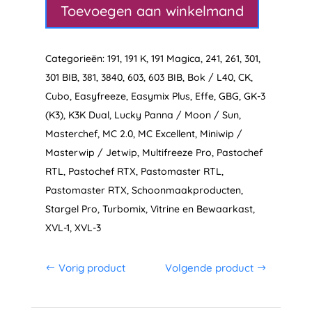
aantal
Toevoegen aan winkelmand
Categorieën:
191
,
191 K
,
191 Magica
,
241
,
261
,
301
,
301 BIB
,
381
,
3840
,
603
,
603 BIB
,
Bok / L40
,
CK
,
Cubo
,
Easyfreeze
,
Easymix Plus
,
Effe
,
GBG
,
GK-3
(K3)
,
K3K Dual
,
Lucky Panna / Moon / Sun
,
Masterchef
,
MC 2.0
,
MC Excellent
,
Miniwip /
Masterwip / Jetwip
,
Multifreeze Pro
,
Pastochef
RTL
,
Pastochef RTX
,
Pastomaster RTL
,
Pastomaster RTX
,
Schoonmaakproducten
,
Stargel Pro
,
Turbomix
,
Vitrine en Bewaarkast
,
XVL-1
,
XVL-3
Vorig product
Volgende product