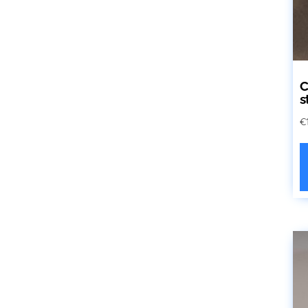
C
s
€