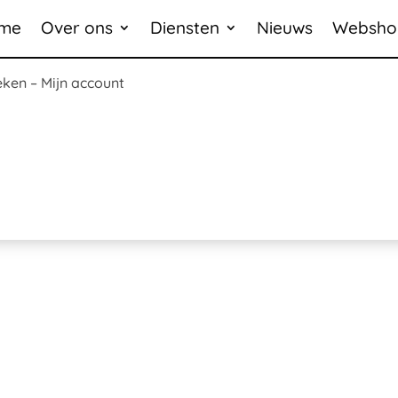
me
Over ons
Diensten
Nieuws
Websho
eken
–
Mijn account