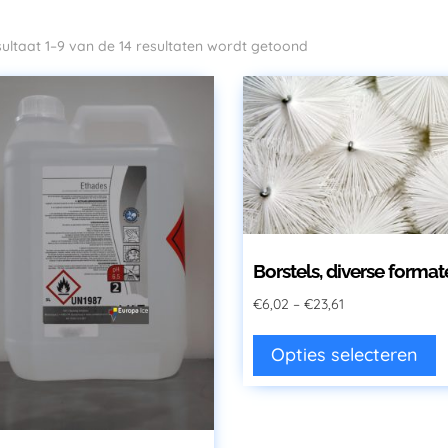
ultaat 1–9 van de 14 resultaten wordt getoond
Borstels, diverse format
€
6,02
–
€
23,61
D
Opties selecteren
p
h
m
v