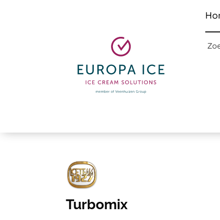
Ho
Zo
Turbomix