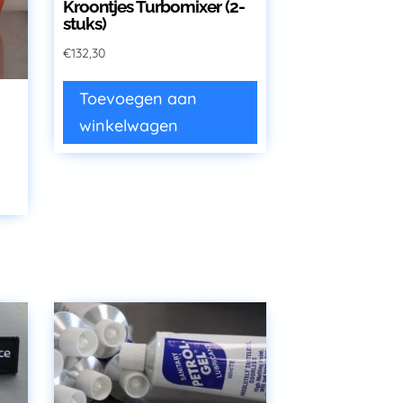
Kroontjes Turbomixer (2-
stuks)
€
132,30
Toevoegen aan
winkelwagen
it
roduct
eeft
eerdere
ariaties.
eze
ptie
an
ekozen
orden
p