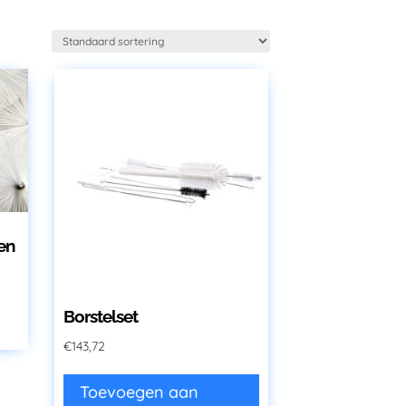
en
it
Borstelset
roduct
eeft
€
143,72
eerdere
Toevoegen aan
ariaties.