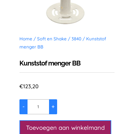
Home
/
Soft en Shake
/
3840
/ Kunststof
menger BB
Kunststof menger BB
€
123,20
-
+
Kunststof
menger
BB
Toevoegen aan winkelmand