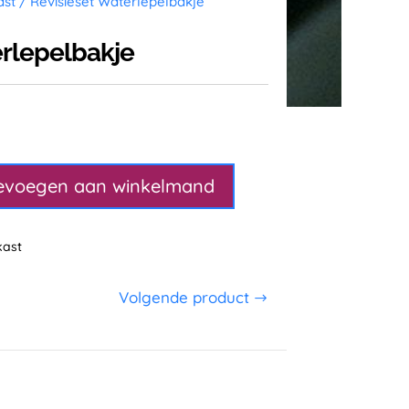
ast
/ Revisieset Waterlepelbakje
erlepelbakje
evoegen aan winkelmand
kast
Volgende product