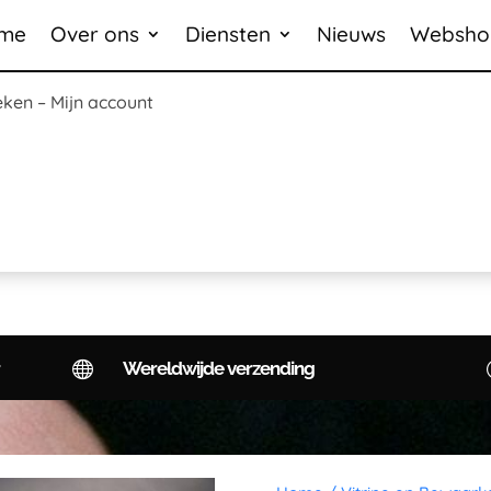
me
Over ons
Diensten
Nieuws
Websho
eken
–
Mijn account

Wereldwijde verzending