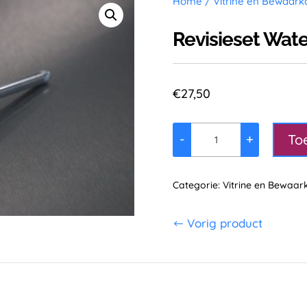
Home
/
Vitrine en Bewaark
Revisieset Wat
€
27,50
To
-
+
Revisieset
Waterlepelbakje
aantal
Categorie:
Vitrine en Bewaar
Vorig product