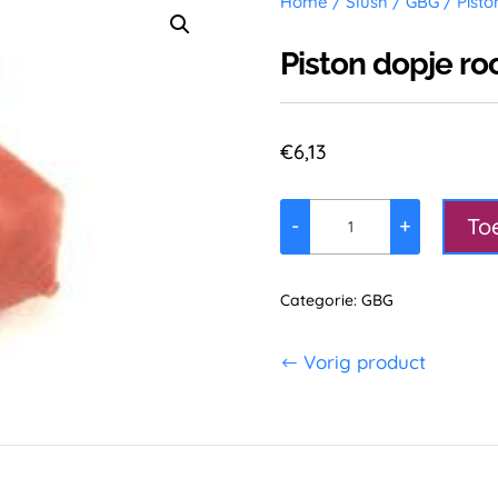
Home
/
Slush
/
GBG
/ Pisto
Piston dopje ro
€
6,13
To
-
+
Piston
dopje
rood
Categorie:
GBG
aantal
Vorig product