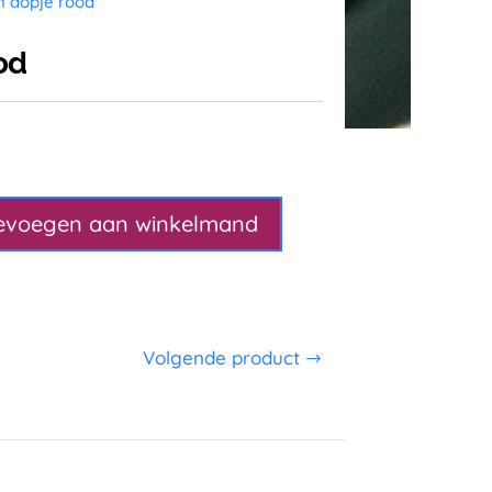
n dopje rood
od
evoegen aan winkelmand
Volgende product