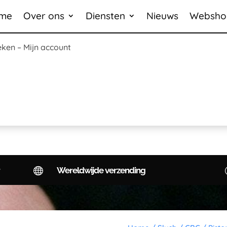
me
Over ons
Diensten
Nieuws
Websho
eken
–
Mijn account

Wereldwijde verzending