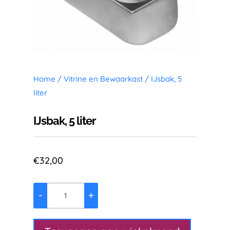
Home
/
Vitrine en Bewaarkast
/ IJsbak, 5
liter
IJsbak, 5 liter
€
32,00
-
+
IJsbak,
5
liter