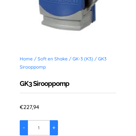
Home
/
Soft en Shake
/
GK-3 (K3)
/ GK3
Sirooppomp
GK3 Sirooppomp
€
227,94
-
+
GK3