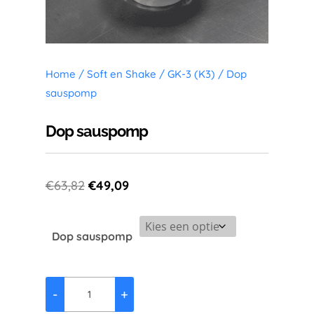
Home
/
Soft en Shake
/
GK-3 (K3)
/ Dop
sauspomp
Dop sauspomp
Oorspronkelijke
Huidige
€
63,82
€
49,09
prijs
prijs
was:
is:
Dop sauspomp
€63,82.
€49,09.
-
+
Dop