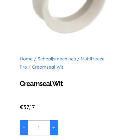
Home
/
Schepijsmachines
/
Multifreeze
Pro
/ Creamseal Wit
Creamseal Wit
€
37,17
-
+
Creamseal