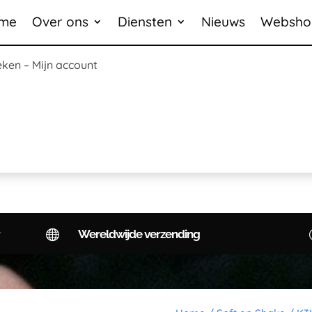
me
Over ons
Diensten
Nieuws
Websho
eken
–
Mijn account

Wereldwijde verzending