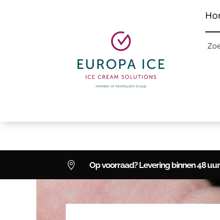
Ho
Zo

Op voorraad? Levering binnen 48 uur