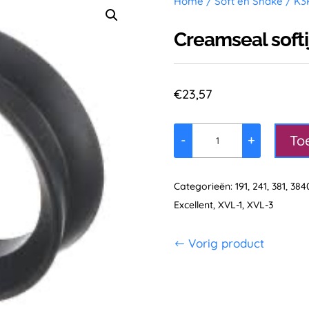
Home
/
Soft en Shake
/
K3
Creamseal softi
€
23,57
To
-
+
Creamseal
softijs
aantal
Categorieën:
191
,
241
,
381
,
384
Excellent
,
XVL-1
,
XVL-3
Vorig product