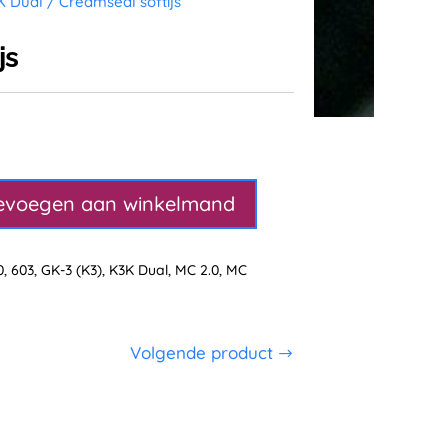
K Dual
/ Creamseal softijs
js
evoegen aan winkelmand
0
,
603
,
GK-3 (K3)
,
K3K Dual
,
MC 2.0
,
MC
Volgende product