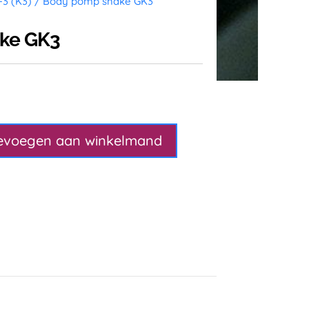
-3 (K3)
/ Body pomp shake GK3
ke GK3
evoegen aan winkelmand