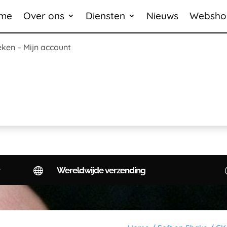
me
Over ons
Diensten
Nieuws
Websho
eken
–
Mijn account

Wereldwijde verzending