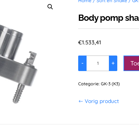
Home
/
Soft en Shake
/
GK
Body pomp sha
€
1.533,41
To
-
+
Body
pomp
shake
Categorie:
GK-3 (K3)
GK3
aantal
Vorig product